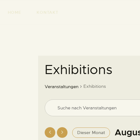
HOME
KONTAKT
Exhibitions
Exhibitions
Veranstaltungen
V
B
i
e
t
t
Augus
Dieser Monat
e