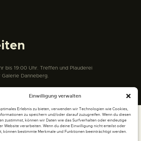
iten
r bis 19:00 Uhr. Treffen und Plauderei
r Galerie Danneberg.
Einwilligung verwalten
optimales Erlebnis zu bieten, verwenden wir Technologien wie Cookies,
formationen zu speichern und/oder darauf zuzugreifen. Wenn du diesen
n zustimmst, können wir Daten wie das Surfverhalten oder eindeutige
ser Website verarbeiten. Wenn du deine Einwilligung nicht erteilst oder
t, können bestimmte Merkmale und Funktionen beeinträchtigt werden.