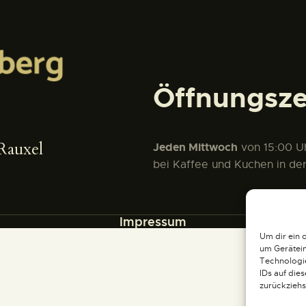
Öffnungsze
Rauxel
Jeden Mittwoch
von 15:00 Uh
bei Kaffee und Kuchen in de
Impressum
Um dir ein 
um Gerätein
Technologie
IDs auf die
zurückziehs