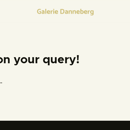
HOME
KONTAKT
on your query!
.