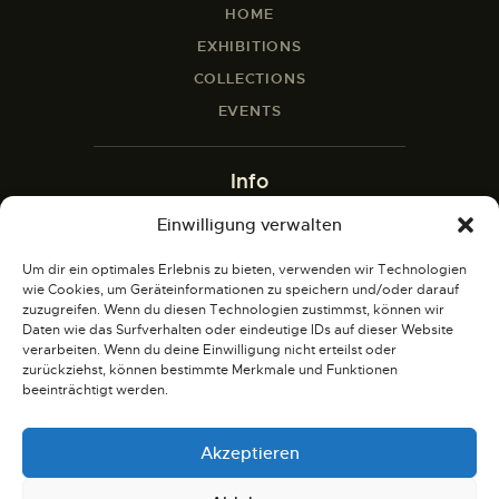
HOME
EXHIBITIONS
COLLECTIONS
EVENTS
Info
Einwilligung verwalten
ABOUT
CONTACT
Um dir ein optimales Erlebnis zu bieten, verwenden wir Technologien
wie Cookies, um Geräteinformationen zu speichern und/oder darauf
BLOG
zuzugreifen. Wenn du diesen Technologien zustimmst, können wir
SHOP
Daten wie das Surfverhalten oder eindeutige IDs auf dieser Website
verarbeiten. Wenn du deine Einwilligung nicht erteilst oder
zurückziehst, können bestimmte Merkmale und Funktionen
Social
beeinträchtigt werden.
X
Akzeptieren
INSTAGRAM