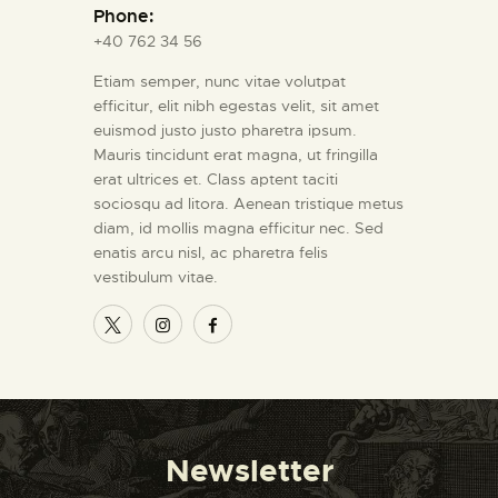
Phone:
+40 762 34 56
Etiam semper, nunc vitae volutpat
efficitur, elit nibh egestas velit, sit amet
euismod justo justo pharetra ipsum.
Mauris tincidunt erat magna, ut fringilla
erat ultrices et. Class aptent taciti
sociosqu ad litora. Aenean tristique metus
diam, id mollis magna efficitur nec. Sed
enatis arcu nisl, ac pharetra felis
vestibulum vitae.
Newsletter