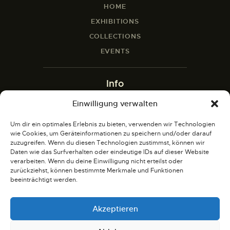
HOME
EXHIBITIONS
COLLECTIONS
EVENTS
Info
Einwilligung verwalten
ABOUT
CONTACT
Um dir ein optimales Erlebnis zu bieten, verwenden wir Technologien
wie Cookies, um Geräteinformationen zu speichern und/oder darauf
BLOG
zuzugreifen. Wenn du diesen Technologien zustimmst, können wir
SHOP
Daten wie das Surfverhalten oder eindeutige IDs auf dieser Website
verarbeiten. Wenn du deine Einwilligung nicht erteilst oder
zurückziehst, können bestimmte Merkmale und Funktionen
Social
beeinträchtigt werden.
X
Akzeptieren
INSTAGRAM