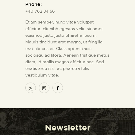
Phone:
+40 762 34 56
Etiam semper, nunc vitae volutpat
efficitur, elit nibh egestas velit, sit amet
euismod justo justo pharetra ipsum.
Mauris tincidunt erat magna, ut fringilla
erat ultrices et. Class aptent taciti
sociosqu ad litora. Aenean tristique metus
diam, id mollis magna efficitur nec. Sed
enatis arcu nisl, ac pharetra felis
vestibulum vitae.
Newsletter