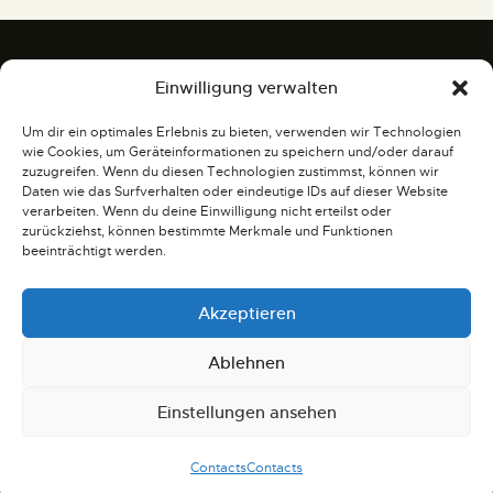
Einwilligung verwalten
Gemälde und Skulpturen
Um dir ein optimales Erlebnis zu bieten, verwenden wir Technologien
wie Cookies, um Geräteinformationen zu speichern und/oder darauf
Heinestraße 23, 44581 Castrop-
zuzugreifen. Wenn du diesen Technologien zustimmst, können wir
Rauxel
Daten wie das Surfverhalten oder eindeutige IDs auf dieser Website
verarbeiten. Wenn du deine Einwilligung nicht erteilst oder
galerie@lilly-danneberg.de
zurückziehst, können bestimmte Merkmale und Funktionen
0 23 05 - 77 173
beeinträchtigt werden.
Akzeptieren
Öffnungszeiten
Ablehnen
Jeden Mittwoch
von 15:00 Uhr bis
Einstellungen ansehen
19:00 Uhr. Treffen und Plauderei bei
Kaffee und Kuchen in der Galerie
Contacts
Contacts
Danneberg.
Impressum