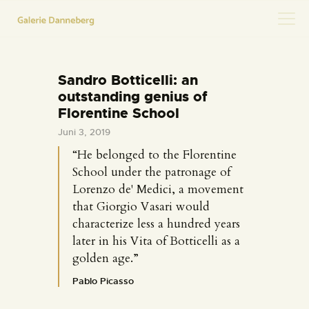
Sandro Botticelli: an
HOME
outstanding genius of
Florentine School
KONTAKT
Juni 3, 2019
“He belonged to the Florentine
School under the patronage of
Lorenzo de' Medici, a movement
that Giorgio Vasari would
characterize less a hundred years
later in his Vita of Botticelli as a
golden age.”
Pablo Picasso